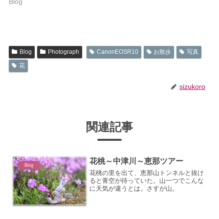
Blog
Blog
Photograph
CanonEOSR10
お散歩
写真
花
sizukoro
関連記事
花桃～中津川～恵那ツアー
Blog
花桃の里を出て、恵那山トンネルと抜け
ると青空が待っていた。山一つでこんな
に天気が違うとは。さすが山。