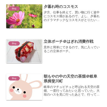
夕暮れ時のコスモス
Blog
夕方、仕事を終えて、買い物に行く途中
にコスモス畑があるので、よし、夕暮れ
のドラマチックなコスモスがとりたい！
と思ってコスモス畑へ寄り道。（ドラマ
チックには撮れるかは疑問なんだけ
ど・・・）持ち合わせのEOS Mを取り出
して、写真を撮ろうとして...
立体ポーチ＠はぎれ消費作戦
Blog
意外と簡単にできるので、気に入ってい
るこの立体ポーチ。
朝もやの中の天空の茶畑＠岐阜
Blog
県揖斐川町
岐阜のマチュピチュと呼ばれる天空の茶
畑、一度行ってみたいと思っていた。大
垣のハスを見に行ったあとで、行ってみ
た。