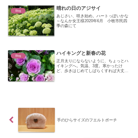
晴れの日のアジサイ
Blog
あじさい、咲き始め。ハートっぽいかな
～なんか女王様2020年6月 小牧市民四
季の森にて
ハイキングと新春の花
Blog
正月太りにならないように、ちょっとハ
イキングへ。気温、3度。寒かったけ
ど、歩きはじめてしばらくすれば大丈
夫。池の周りをぐるぐるっと回って、気
づいたら、距離が5キロ超え。ちょっと
のお散歩のつもりだったけどなかなかの
距離を歩いてた。その後カメラ...
手のひらサイズのフエルトポーチ