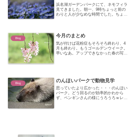
浜名湖ガーデンパークにて、ネモフィラ
見てきました。朝一、9時ちょっと前の
わりと人が少なめな時間でした。ちょっ
とだけ色が違うネモフィラ。日陰と日向
で色の濃さが違う。色加工はしてないで
すよ、ほぼ撮って出し写真。青の中に白
いネモフィラ畑。きれいで...
今月のまとめ
Blog
気が付けば花粉症もそろそろ終わり、4
月も終わり。もうゴールデンウイーク。
早いなあ。アップできなかった春の写真
をまとめてみた。 最近、インスタグラム
に桜ばっかりアップしていたので、どれ
をあげたのかあげてないのか、微妙な感
じ。とりあえず、今年の...
のんほいパークで動物見学
Blog
思っていたより広かった・・・のんほい
パーク。どう回るのが効率的かわから
ず、ペンギンさんの様にうろうろｗレッ
サーパンダに癒され、（写真の設定間違
えてブレブレ、ダメじゃん。）なんとか
カピバラさんのところまでたどり着く。
温泉（40度のお湯）に入っ...