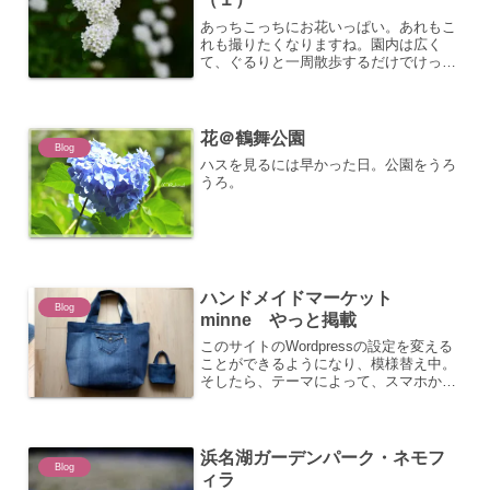
あっちこっちにお花いっぱい。あれもこ
れも撮りたくなりますね。園内は広く
て、ぐるりと一周散歩するだけでけっこ
うな距離。今日は、木陰で咲いているお
花たちシリーズです。八重桜もまだ見
頃。アジサイじゃないんですけど、ハー
トっぽいので撮っちゃうよね。...
花＠鶴舞公園
Blog
ハスを見るには早かった日。公園をうろ
うろ。
ハンドメイドマーケット
Blog
minne やっと掲載
このサイトのWordpressの設定を変える
ことができるようになり、模様替え中。
そしたら、テーマによって、スマホから
見られない現象となり、別のテーマに置
き換えてみて、設定をし直し(T_T)そし
て、やっと、やる気が少し出てきたの
か、(笑) m...
浜名湖ガーデンパーク・ネモフ
Blog
ィラ