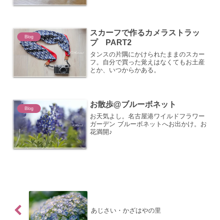
と必要な道具を買ってみた。ということ
で今日は旦那さん作。最初はね、まず、
縫う練習から。手縫い、力が...
スカーフで作るカメラストラッ
Blog
プ PART2
タンスの片隅にかけられたままのスカー
フ。自分で買った覚えはなくてもお土産
とか、いつからかある。
お散歩@ブルーボネット
Blog
お天気よし。名古屋港ワイルドフラワー
ガーデン ブルーボネットへお出かけ。お
花満開♪
あじさい・かざはやの里