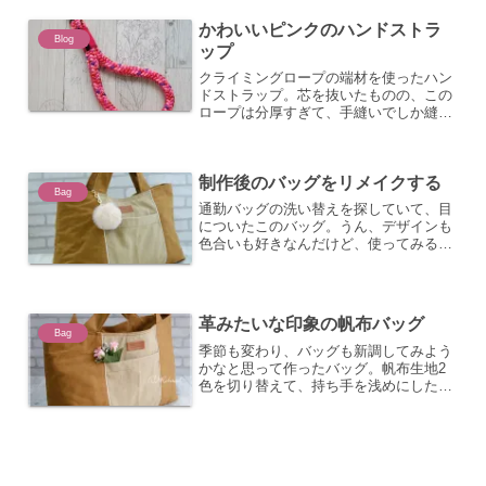
い感じに合うんじゃな...
かわいいピンクのハンドストラ
Blog
ップ
クライミングロープの端材を使ったハン
ドストラップ。芯を抜いたものの、この
ロープは分厚すぎて、手縫いでしか縫え
ない～。でも、針の通りはいいので縫い
やすくはある。ナスカンを通して、ロー
プを合わせて縫って、そこを覆うように
制作後のバッグをリメイクする
布でくるりと巻いてまつり...
Bag
通勤バッグの洗い替えを探していて、目
についたこのバッグ。うん、デザインも
色合いも好きなんだけど、使ってみると
ちょっと横幅が広くて、安定感がない。
そして、もうちょっと持ち手の位置にが
かわるといいかなと思い立ち、よし、直
そう、となった。サイドに...
革みたいな印象の帆布バッグ
Bag
季節も変わり、バッグも新調してみよう
かなと思って作ったバッグ。帆布生地2
色を切り替えて、持ち手を浅めにした横
長タイプ。本当はショルダーもつけたか
ったけど、横長だし、ファスナーもない
し、肩にかけたときに型崩れするな～と
思ってつけられなかった。...