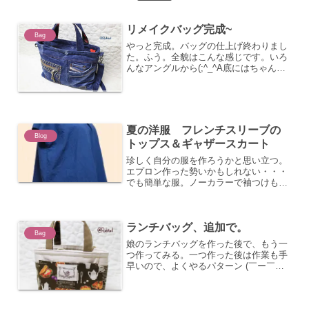
リメイクバッグ完成~
Bag
やっと完成。バッグの仕上げ終わりまし
た。ふう。全貌はこんな感じです。いろ
んなアングルから(;^_^A底にはちゃんと
ステッチが生きてます。見えないのにね
(^ー^* )ﾌﾌ♪今回は生地が重いので、しっ
かりした底板も入れました。サイドにシ
ョルダ...
夏の洋服 フレンチスリーブの
Blog
トップス＆ギャザースカート
珍しく自分の服を作ろうかと思い立つ。
エプロン作った勢いかもしれない・・・
でも簡単な服。ノーカラーで袖つけもな
し。ファスナーもボタン付けもない、ず
ぼっとかぶる服。紺のワッシャー生地。
前にこれでレジ袋型バッグを作った。エ
ランチバッグ、追加で。
プロンでもいいかなと思っ...
Bag
娘のランチバッグを作った後で、もう一
つ作ってみる。一つ作った後は作業も手
早いので、よくやるパターン (￣ー￣；)
なんか、すごく気に入ってしまったパン
柄の生地で、同じパターンのランチバッ
グを作りたかった。先日買ったタグもい