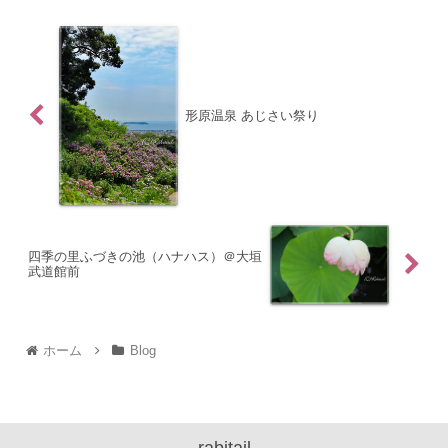
形原温泉 あじさい祭り
四季の里ふづきの池（ハナハス）＠大垣
武道館前
ホーム
Blog
rabitail