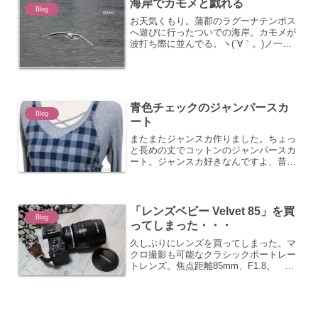
海岸でカモメと戯れる
Blog
お天気くもり。蒲郡のラグーナテンボス
へ遊びに行ったついでの海岸。カモメが
波打ち際に並んでる。ヽ(´∀｀。)ノ一定
距離を保ちながら、寄ってはこない。近
寄るとやっぱりそっと逃げていく。なの
で、少し長めのレンズを装着。なんだか
黄昏ている？ ぼっち...
青色チェックのジャンパースカ
Blog
ート
またまたジャンスカ作りました。ちょっ
と長めの丈でコットンのジャンパースカ
ート。ジャンスカ好きなんですよ、昔か
ら。いろいろな形があるので、少しずつ
違うものを作ってます。仕事でエプロン
を着るので、ほぼジャンスカなものを作
ってますね。クローゼット...
「レンズベビー Velvet 85」を買
Blog
ってしまった・・・
久しぶりにレンズを買ってしまった。マ
クロ撮影も可能なクラシックポートレー
トレンズ。焦点距離85mm、F1.8。
Velvet85 を購入マニュアルでしか撮れ
ないような難しいレンズなのに・・・チ
ャレンジだわ～～届く。うきうき。箱を
空けてみる。...