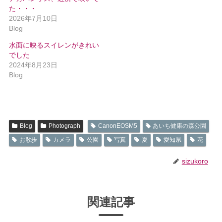
た・・・
2026年7月10日
Blog
水面に映るスイレンがきれい
でした
2024年8月23日
Blog
Blog
Photograph
CanonEOSM5
あいち健康の森公園
お散歩
カメラ
公園
写真
夏
愛知県
花
sizukoro
関連記事