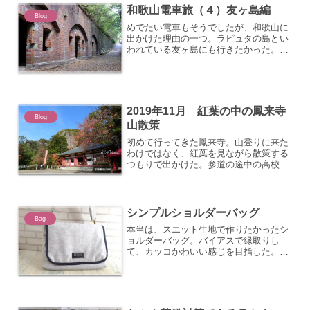
和歌山電車旅（４）友ヶ島編
Blog
めでたい電車もそうでしたが、和歌山に
出かけた理由の一つ。ラピュタの島とい
われている友ヶ島にも行きたかった。フ
ェリーが運休する日もあって、心配して
いましたが、無事出航できました。到着
一番の見どころ 第3砲台ドラクエのダ
ンジョンのようだった地下...
2019年11月 紅葉の中の鳳来寺
Blog
山散策
初めて行ってきた鳳来寺。山登りに来た
わけではなく、紅葉を見ながら散策する
つもりで出かけた。参道の途中の高校の
イチョウ並木や小学校の校庭のもみじや
イチョウを見ながら、歩く。甘かっ
た・・・。あれ？ 周りは山登りの格好
した人がたくさんいる。え、場...
シンプルショルダーバッグ
Bag
本当は、スエット生地で作りたかったシ
ョルダーバッグ。バイアスで縁取りし
て、カッコかわいい感じを目指した。目
指せているかどうか、不明のうちに出来
上がった。サイズ：横28 ×高さ19
× 底のまち3ｃｍショルダー紐も同じ生
地で。あると安心なファ...