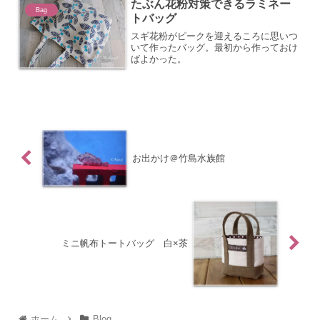
たぶん花粉対策できるラミネー
Bag
トバッグ
スギ花粉がピークを迎えるころに思いつ
いて作ったバッグ。最初から作っておけ
ばよかった。
お出かけ＠竹島水族館
ミニ帆布トートバッグ 白×茶
ホーム
Blog