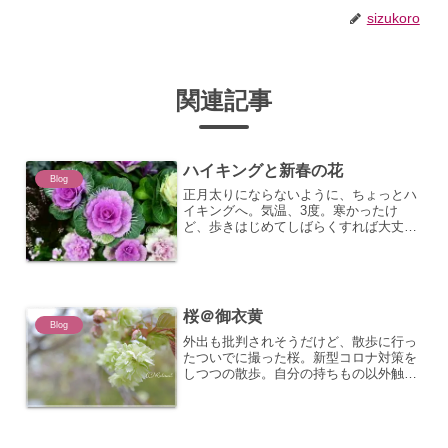
sizukoro
関連記事
ハイキングと新春の花
Blog
正月太りにならないように、ちょっとハ
イキングへ。気温、3度。寒かったけ
ど、歩きはじめてしばらくすれば大丈
夫。池の周りをぐるぐるっと回って、気
づいたら、距離が5キロ超え。ちょっと
のお散歩のつもりだったけどなかなかの
距離を歩いてた。その後カメラ...
桜＠御衣黄
Blog
外出も批判されそうだけど、散歩に行っ
たついでに撮った桜。新型コロナ対策を
しつつの散歩。自分の持ちもの以外触ら
ず。お店にも寄らず。公園には人がいる
けれど、誰とも会話せず、触れ合わず、
話しかけられることもない。人から離れ
て、一人桜撮影会。これま...