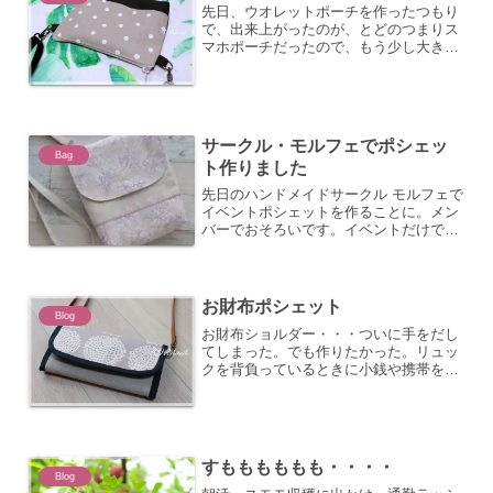
先日、ウオレットポーチを作ったつもり
で、出来上がったのが、とどのつまりス
マホポーチだったので、もう少し大きめ
で作ってみたらどうだろうと、制作開
始。
サークル・モルフェでポシェッ
Bag
ト作りました
先日のハンドメイドサークル モルフェで
イベントポシェットを作ることに。メン
バーでおそろいです。イベントだけでは
なく、普段使いもできますし、応用し
て、自分で好きな生地で作ってもらえた
らいいかなと作り方も簡単にしてありま
す。デザインと生地の選択...
お財布ポシェット
Blog
お財布ショルダー・・・ついに手をだし
てしまった。でも作りたかった。リュッ
クを背負っているときに小銭や携帯を入
れておけるもの。小さいショルダーでも
いいけど、この大きさがかわいい。しか
も機能的。いろいろ収まる。
すもももももも・・・・
Blog