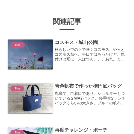
関連記事
コスモス・城山公園
Blog
秋らしい空の下で咲くコスモス。やっと
コスモス畑へ。平日ではあったけど、気
付けば畑に一人ぽつん。。。あれ。ま、
写真取り放題ｗｗ
青色帆布で作った楕円底バッグ
Bag
丸底で、巾着口であり、ショルダーもつ
いている２WAYバッグ。お手頃なランチ
バッグくらいの大きさ。ブルーの帆布と
ブルーのアニマル柄。飾りに先日買い込
んだタグを二つ付けて、と。巾着口なの
で、たっぷり入りそう。中身も見えない
のもGOOD。底板入っ...
再度チャレンジ・ポーチ
Bag