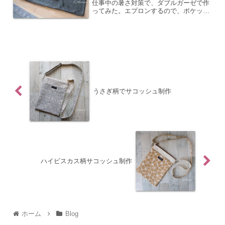
仕事中の暑さ対策で、ダブルガーゼで作
ってみた。エプロンするので、ポケット
なし。ざっくりとカットして、脇ぬっ
て、ジグザグミシンかけて～、短時間で
完成。次の日には履いて出かけました。
写真は映えないな・・・。い...
うさぎ柄でサコッシュ制作
ハイビスカス柄サコッシュ制作
ホーム
Blog