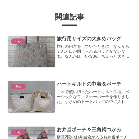
関連記事
旅行用サイズの大きめバッグ
Bag
旅行の用意をしていたときに、なんかち
ゃんと口が閉じられるバッグがないな
あ、なんかほしいなあ。ちょっと大きめ
で。冬は特に服がかさばるし。というわ
けで、いい生地を探しに、ファブリック
売り場のところで悩みに悩んで、この生
地を買う。買ったときに店員...
ハートキルトの巾着＆ポーチ
Blog
これで使い切ったハートキルト生地。ベ
ーシックなファスナーポーチを作りまし
た。小さめのトートバッグの中に入れて
荷物をまとめるのに使ってます。ポケッ
ト付けたらよかったな。サイズ：幅17×
高さ20×奥行8cm立体感のあるやわらか
い巾着も作りました...
お弁当ポーチ＆三角鍋つかみ
Bag
横長2段のお弁当箱が入るお弁当ポーチ