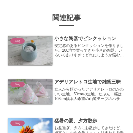
関連記事
小さな陶器でピンクッション
Blog
安定感のあるピンクッションを作りまし
た。100均で買ってきた小さめ陶器。い
ろいろありすぎてどれにしようか悩む
～。どれもかわいくて。その中で2種類
選んできました。今日はブルーの方を作
ります。一回りくらいの大きさで生地を
丸くカットして、周りをぐ...
アデリアレトロ生地で雑貨三昧
Blog
友人から預かったアデリアレトロのかわ
いい生地。50cmの生地。たぶん、幅は
108cm幅本人希望の山道テープのハサミ
込みでランチマットを作ってみた。3種
類表生地のみ使ったので、結構余った。
余っちゃったよね～。「後は好きに作っ
ていい？」「いいよ...
猛暑の夏、夕方散歩
Blog
お盆過ぎ、夕方にお散歩してきたけど、
夕方らしからぬ暑さ・・・ひまわりを撮