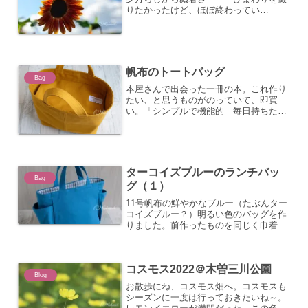
りたかったけど、ほぼ終わってい
た・・・残念。暑いけど、虫の音も秋の
花も少しずつ。季節も進むね。・・・に
しても、汗だくだわ。
帆布のトートバッグ
Bag
本屋さんで出会った一冊の本。これ作り
たい、と思うものがのっていて、即買
い。「シンプルで機能的 毎日持ちたい
帆布のバッグ」by日本ヴォーグ社もとも
と帆布バッグは日々作っているんだけ
ど、なんだか、斬新だった。さて、さっ
そく作ってみた。一番最初に...
ターコイズブルーのランチバッ
Bag
グ（１）
11号帆布の鮮やかなブルー（たぶんター
コイズブルー？）明るい色のバッグを作
りました。前作ったものを同じく巾着付
き。シンプルなストライプ綿生地。本体
のサイズ：高さ20×20×奥行10cm 持ち
手2.5×24cmいくつか作ったのでだいぶ
コスモス2022＠木曽三川公園
慣れたｗ...
Blog
お散歩にね、コスモス畑へ。コスモスも
シーズンに一度は行っておきたいね～。