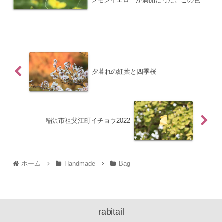
レモンイエローが満開だった。この色は
好き。
夕暮れの紅葉と四季桜
稲沢市祖父江町イチョウ2022
ホーム
Handmade
Bag
rabitail