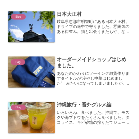
日本大正村
Blog
岐阜県恵那市明智町にある日本大正村。
ドライブの途中で寄りました。雰囲気の
ある街並み。猫と出会うまたもや、なん
じゃもんじゃ（ヒトツバタゴ）に出会い
ました。愛知や岐阜は自生地域でもある
らしい。
オーダーメイドショップはじめ
Bag
ました。
あなたのかわりにソーイング雑貨作りま
すタイトルが”冷やし中華はじめまし
た” みたいになってしまいましたが、
(^_^;)ハンドメイドサークルのモルフェ
メンバーと一緒に「デザインバッグ」の
オーダーメイドをお受けすることになり
ました。Rabita...
沖縄旅行・番外グルメ編
Blog
いろいろね、食べました。沖縄で。モズ
クや海ブドウをたくさん食べました。タ
コライス、キビ砂糖の搾りたてジュー
ス、沖縄ぜんざいなどなど、どこのお店
も美味しかった～。ホテルの朝食でブル
ーシールのアイスがあってプチ贅沢でし