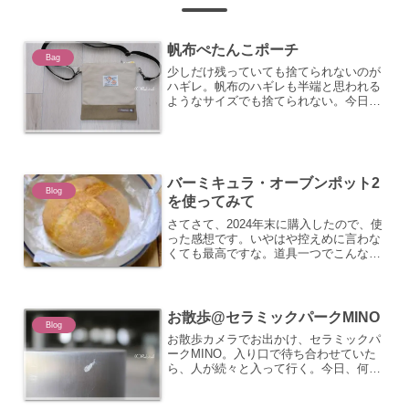
帆布ぺたんこポーチ
Bag
少しだけ残っていても捨てられないのが
ハギレ。帆布のハギレも半端と思われる
ようなサイズでも捨てられない。今日は
ハギレ活用法。
バーミキュラ・オーブンポット2
Blog
を使ってみて
さてさて、2024年末に購入したので、使
った感想です。いやはや控えめに言わな
くても最高ですな。道具一つでこんなに
違うのかと旦那と語ってしまった。オー
ブンポット２で最初に作ったのはブロッ
コリーの無水ベイク。これがまた美味し
い！ 写真撮り忘れ・...
お散歩@セラミックパークMINO
Blog
お散歩カメラでお出かけ、セラミックパ
ークMINO。入り口で待ち合わせていた
ら、人が続々と入って行く。今日、何か
イベントでもあるのかな。