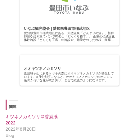
いなぶ観光協会 | 愛知県豊田市稲武地区
愛知県豊田市稲武地区にある、天然温泉「どんぐりの湯」、新鮮
野菜や焼き立てパンで有名な「どんぐり横丁」、 山里の伝統文化
体験施設「どんぐり工房」の施設や、瑞龍寺のしだれ桜、紅葉が
美しい大井平公園などの自然豊かないなぶの魅力を発信していま
す。
オオキツネノカミソリ
夏焼城ヶ山にあるケヤキの森にオオキツネノカミソリが群生して
います。8月中旬頃になると、オオキツネノカミソリのオレンジ
色のきれいな花が咲き誇り、まるで絨毯のようになります。
関連
キツネノカミソリ＠香嵐渓
2022
2022年8月20日
Blog