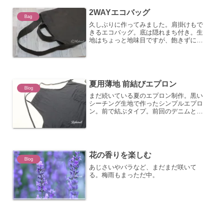
道。でもここは整備されている...
2WAYエコバッグ
Bag
久しぶりに作ってみました。肩掛けもで
きるエコバッグ。底は隠れまち付き。生
地はちょっと地味目ですが、飽きずに使
えそうな気がする。ポケットあるけど、
しまうとしわしわになる欠点を持
つ。。。重いものを入れるときは肩掛け
より、持ち手を掴むと安定します...
夏用薄地 前結びエプロン
Blog
まだ続いている夏のエプロン制作。黒い
シーチング生地で作ったシンプルエプロ
ン。前で結ぶタイプ。前回のデニムと同
じ型。肩ひもは細くしました。着るとい
い感じです。カフェ風。今回の反省点は
（毎回反省点があるｗ）若干薄すぎた感
が・・・透けるほど薄い。...
花の香りを楽しむ
Blog
あじさいやバラなど、まだまだ咲いて
る。梅雨もまっただ中。