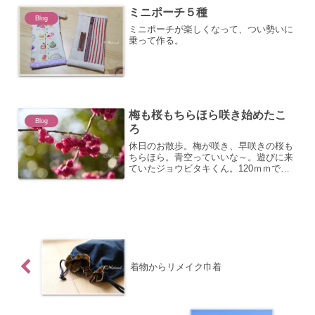
ミニポーチ５種
Blog
ミニポーチが楽しくなって、つい勢いに
乗って作る。
梅も桜もちらほら咲き始めたこ
Blog
ろ
休日のお散歩。梅が咲き、早咲きの桜も
ちらほら。青空っていいな～。遊びに来
ていたジョウビタキくん。120ｍｍで
は、届かず・・・撮影日：2024年3月16
日
着物からリメイク巾着