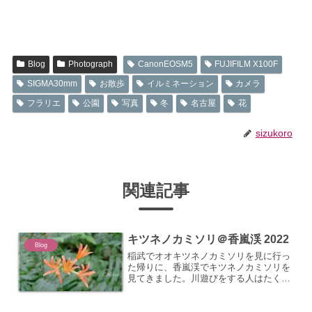
Blog
Photograph
CanonEOSM5
FUJIFILM X100F
SIGMA30mm
お散歩
イルミネーション
カメラ
フラリエ
公園
写真
冬
名古屋
花
sizukoro
関連記事
キツネノカミソリ＠香嵐渓 2022
Blog
稲武でオオキツネノカミソリを見に行っ
た帰りに、香嵐渓でキツネノカミソリを
見てきました。川遊びをする人はたくさ
んいたけど、山は誰もいなくてひっそり
としていました。貸し切り状態。けれ
ど、再び山道を歩くことに。意外と坂