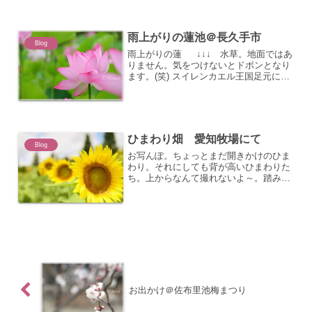
議な気持ちにさせる～。
雨上がりの蓮池＠長久手市
Blog
雨上がりの蓮 ↓↓↓ 水草。地面ではあ
りません。気をつけないとドボンとなり
ます。(笑) スイレンカエル王国足元には
小さなカエルがいっぱい。歩いていく
と、急にわさわさっと飛び跳ねる。2セ
ンチくらいのカエルたちが、水草の上に
いたり。水の中へ...
ひまわり畑 愛知牧場にて
Blog
お写んぽ。ちょっとまだ開きかけのひま
わり。それにしても背が高いひまわりた
ち。上からなんて撮れないよ～。踏み台
が欲しかったけど、（坂だから危ないか
～。）何とか手をのばして上からも狙っ
てみました。それにしても湿度も高く暑
い日だった。すぐに汗だく...
お出かけ＠佐布里池梅まつり