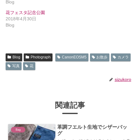
Blog
花フェスタ記念公園
2018年4月30日
Blog
Blog
Photograph
CanonEOSM5
お散歩
カメラ
写真
花
sizukoro
関連記事
革調フエルト生地でシザーバッ
Bag
グ