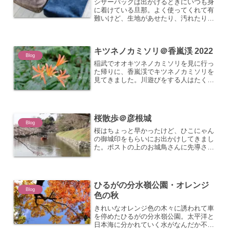
シザーバッグは出かけるときにいつも身
に着けている旦那。よく使ってくれて有
難いけど、生地があせたり、汚れたり、
悪くなるのも早い。なので新調してみ
た。今回は革調フエルト2種で作ってみ
たけど、ちょっとおしゃれすぎるらしい
キツネノカミソリ＠香嵐渓 2022
（笑）片方には外側からステ...
Blog
稲武でオオキツネノカミソリを見に行っ
た帰りに、香嵐渓でキツネノカミソリを
見てきました。川遊びをする人はたくさ
んいたけど、山は誰もいなくてひっそり
としていました。貸し切り状態。けれ
ど、再び山道を歩くことに。意外と坂
道。でもここは整備されている...
桜散歩＠彦根城
Blog
桜はちょっと早かったけど、ひこにゃん
の御城印をもらいにお出かけしてきまし
た。ポストの上のお城鳥さんに先導され
る船ひこにゃん、いっぱいバージョン
ひるがの分水嶺公園・オレンジ
Blog
色の秋
きれいなオレンジ色の木々に誘われて車
を停めたひるがの分水嶺公園。太平洋と
日本海に分かれていく水がなんだか不思