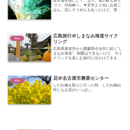
苗木場を後にして、北へ。道の駅も寄り
つつ、付知峡へ。▼見学より先にお昼ご
はん。流しそうめんもあったけど、普通
のそうめんをいただく。▼滝まで下りて
いくと、澄んた水の色。この青色、見と
れちゃうね。つり橋は揺らさないでくだ
さいとか3人以上乗らない...
広島旅行＠しまなみ海道サイク
Blog
リング
広島県尾道市から愛媛県今治市に続く”し
まなみ海道”。制覇はできないけど、サイ
クリングを楽しむ旅行に出かけてきまし
た。
花＠名古屋市農業センター
Blog
しだれ梅を取りに行った時、しだれ梅以
外にもお花がいっぱい。