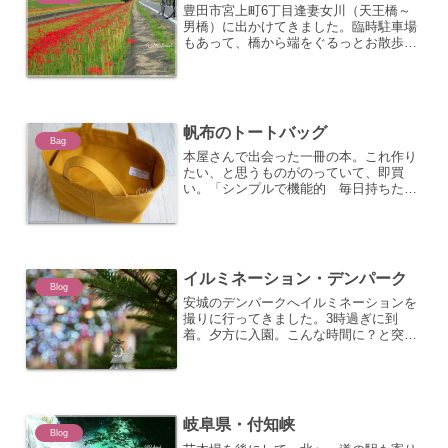
豊田市宮上町6丁目逢妻女川（天王橋～
男橋）に出かけてきました。臨時駐車場
もあって、橋から端をぐるっとお散歩。
まだ見ごろではないので人もまばら。 ア
ゲハ蝶が出迎えてくれました。
帆布のトートバッグ
Bag
本屋さんで出会った一冊の本。これ作り
たい、と思うものがのっていて、即買
い。「シンプルで機能的 毎日持ちたい
帆布のバッグ」by日本ヴォーグ社もとも
と帆布バッグは日々作っているんだけ
ど、なんだか、斬新だった。さて、さっ
そく作ってみた。一番最初に...
イルミネーション・デンパーク
Blog
安城のデンパークへイルミネーションを
撮りに行ってきました。3時過ぎに到
着。夕方に入園。こんな時間に？と突っ
込みを入れようかと思っていたら、結構
人がいました。お天気のいい夕暮れ景色
も撮れたので、満足♪クリスマス前だっ
たので、屋内ではゴージャス...
岐阜県・付知峡
Blog