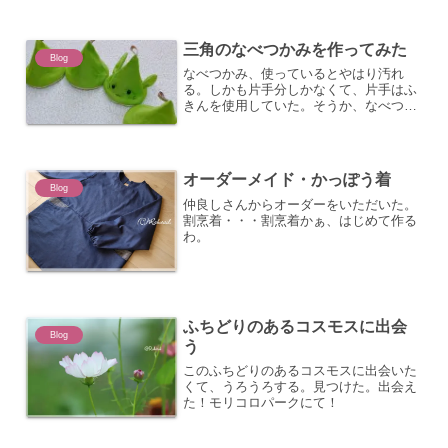
リードッグには会えず・・・残念。
三角のなべつかみを作ってみた
Blog
なべつかみ、使っているとやはり汚れ
る。しかも片手分しかなくて、片手はふ
きんを使用していた。そうか、なべつか
みを作ろう！と思って、レシピを探して
いたら、見つけた三角の鍋つかみ。しか
も簡単。はぎれ消費にもなる。作り方は
ブラザーさんのサイトに載っ...
オーダーメイド・かっぽう着
Blog
仲良しさんからオーダーをいただいた。
割烹着・・・割烹着かぁ、はじめて作る
わ。
ふちどりのあるコスモスに出会
Blog
う
このふちどりのあるコスモスに出会いた
くて、うろうろする。見つけた。出会え
た！モリコロパークにて！