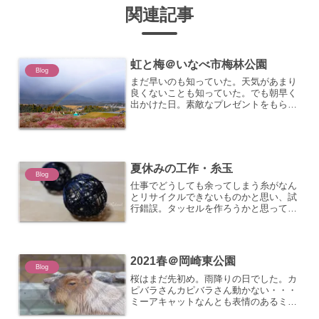
関連記事
虹と梅＠いなべ市梅林公園
Blog
まだ早いのも知っていた。天気があまり
良くないことも知っていた。でも朝早く
出かけた日。素敵なプレゼントをもらっ
た。雨雲に向かって走り、道の途中で出
会った虹。梅とコラボで撮れるといいん
だけどね、と喋っていたら・・・。到着
したら、雨だったけど、し...
夏休みの工作・糸玉
Blog
仕事でどうしても余ってしまう糸がなん
とリサイクルできないものかと思い、試
行錯誤。タッセルを作ろうかと思っても
太いナイロン糸なので、固くて言うこと
を聞かない。よし、だったら、糸玉を作
ろう。100均で水風船を買ってきて、水
溶きボンドをつけて、ぐ...
2021春＠岡崎東公園
Blog
桜はまだ先初め。雨降りの日でした。カ
ピバラさんカピバラさん動かない・・・
ミーアキャットなんとも表情のあるミー
アキャットさんたち会いたかったプレー