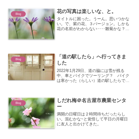
生地を合わせて折りたたみ、縫ってひっ
くり返...
花の写真は楽しいな、と。
Blog
タイトルに困った。うーん。思いつかな
い。で、紫の花、３バージョン。しかも
花の名前がわからない‥‥雛菊かな？▼
まずは上から。グリーン強めで。▼そし
て手前にあった別の花を前ボケに利用。
▼光が当たってるよ～な、感じ？ お得
意の偶然ショット。狙って...
「道の駅したら」へ行ってきま
Blog
した
2022年1月29日、道の脇には雪が残る
中、車とバイクでツーリング？ バイク
は寒かった（らしい）道の駅したらで売
っている1月限定の御城印を買いに。旦
那と娘が買っていた。10枚セット。一気
に10枚揃うってすごいね。寅さんが入っ
しだれ梅＠名古屋市農業センタ
てます。横に電車...
Blog
ー
満開の日曜日は２時間待ちだったらし
い。混むかな~と覚悟して平日の月曜日
に友人と出かけてきた。