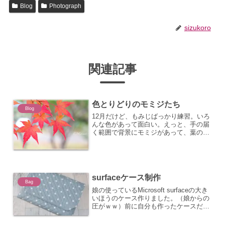
Blog
Photograph
sizukoro
関連記事
色とりどりのモミジたち
Blog
12月だけど、もみじばっかり練習。いろ
んな色があって面白い。えっと、手の届
く範囲で背景にモミジがあって、葉のき
れいなモミジを探すのがたいへん。 今年
の12月は気温の差が大きい。暑かったり
寒かったり。もみじも色づいていいのか
どうか迷ってるのか...
surfaceケース制作
Bag
娘の使っているMicrosoft surfaceの大き
いほうのケース作りました。（娘からの
圧がｗｗ）前に自分も作ったケースだけ
ど、作り方忘れていて、悩みました。悩
んで観察してやっと思い出した。2枚の