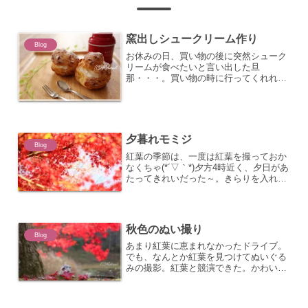
窯出しシュークリーム作り
Blog
お休みの日、買い物の後に突然シューク
リームが食べたいと言い出した旦
那・・・。買い物の時に行ってくれれば
買ったのに。えっと、材料は、たまご、
バター、小麦粉、牛乳、あ、そろって
る。しかもホイップクリームまである
わ・・・作るか。
夕暮れモミジ
Blog
紅葉の季節は、一度は紅葉を撮っておか
なくちゃ(*´▽｀*)夕方4時近く、夕日があ
たってきれいだった～。きらりを入れて
みた。こちらはメタセコイア
秋色のぬい撮り
Blog
あまり紅葉に恵まれなかったドライブ。
でも、なんとか紅葉を見つけてぬいぐる
みの撮影。紅葉と競演できた。かわいい
わ～。やんちゃ感が・・・一回、落っこ
としちゃった。あぶない、あぶない。お
むすびころりんだった。