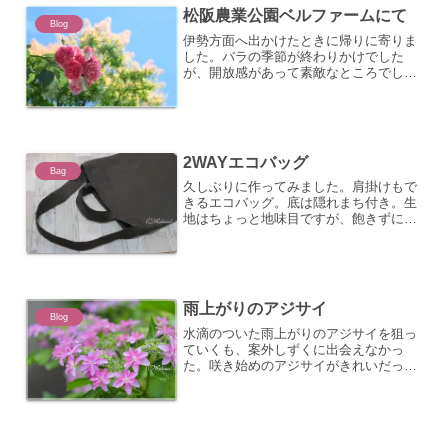
松阪農業公園ベルファームにて
Blog
伊勢方面へ出かけたときに帰りに寄りま
した。バラの季節が終わりかけでした
が、開放感があって素敵なところでし
た。撮影日:2026年5月30日
2WAYエコバッグ
Bag
久しぶりに作ってみました。肩掛けもで
きるエコバッグ。底は隠れまち付き。生
地はちょっと地味目ですが、飽きずに使
えそうな気がする。ポケットあるけど、
しまうとしわしわになる欠点を持
つ。。。重いものを入れるときは肩掛け
より、持ち手を掴むと安定します...
雨上がりのアジサイ
Blog
水滴のついた雨上がりのアジサイを狙っ
ていくも、案外しずくに出会えなかっ
た。咲き始めのアジサイがきれいだっ
た。2020年6月 グリーンピア春日井に
て