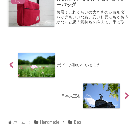
Bag
ーバッグ
お店でこれくらいの大きさのショルダー
バッグもいいなあ、安いし買っちゃおう
かな～と思う気持ちを抑えて、手に取っ
た商品を戻す。
ポピーが咲いていました
日本大正村
ホーム
Handmade
Bag