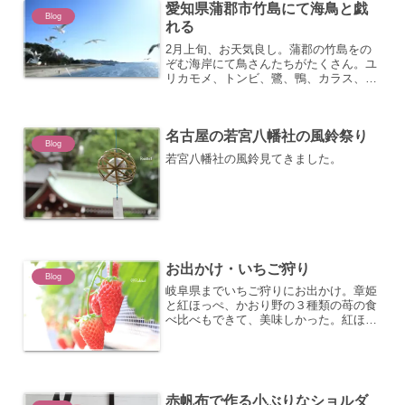
愛知県蒲郡市竹島にて海鳥と戯
Blog
れる
2月上旬、お天気良し。蒲郡の竹島をの
ぞむ海岸にて鳥さんたちがたくさん。ユ
リカモメ、トンビ、鷺、鴨、カラス、
鳩、セキレイなどなど・・・。胸張って
飛んでる子がいるまぶしい太陽を背にト
ンビがエサを狙ってます離陸！ あ、陸じ
名古屋の若宮八幡社の風鈴祭り
ゃないけど。着陸カモさん...
Blog
若宮八幡社の風鈴見てきました。
お出かけ・いちご狩り
Blog
岐阜県までいちご狩りにお出かけ。章姫
と紅ほっぺ、かおり野の３種類の苺の食
べ比べもできて、美味しかった。紅ほっ
ぺが一番好み～。これは章姫。お天気も
良く、ハウスの中は暑いくらい。この辺
りは紅ほっぺ。よりどりみどり。時々大
物に出会う。お土産の苺。...
赤帆布で作る小ぶりなショルダ