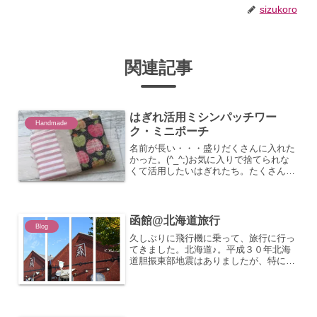
sizukoro
関連記事
はぎれ活用ミシンパッチワー
Handmade
ク・ミニポーチ
名前が長い・・・盛りだくさんに入れた
かった。(^_^;)お気に入りで捨てられな
くて活用したいはぎれたち。たくさんあ
るんだ、これが。およそのサイズは7～
12cmくらい。手のひらサイズ。3つの生
地を配分するのが好きなので、合いそう
な生地を並べて...
函館@北海道旅行
Blog
久しぶりに飛行機に乗って、旅行に行っ
てきました。北海道♪。平成３０年北海
道胆振東部地震はありましたが、特に爪
痕も感じないほど。大丈夫でした。