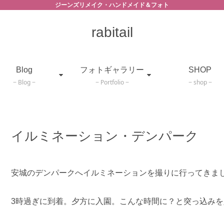
ジーンズリメイク・ハンドメイド＆フォト
rabitail
Blog
フォトギャラリー
SHOP
Blog
Portfolio
shop
イルミネーション・デンパーク
安城のデンパークへイルミネーションを撮りに行ってきま
3時過ぎに到着。夕方に入園。こんな時間に？と突っ込み