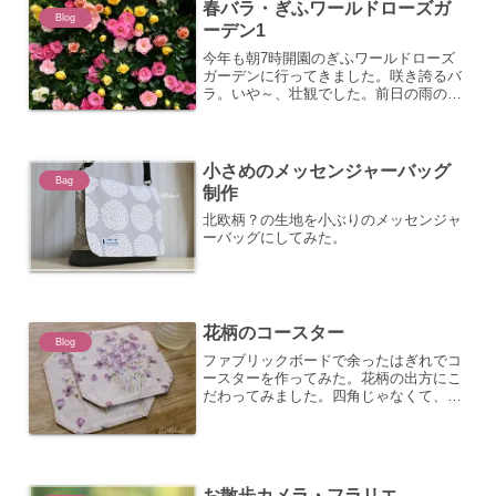
春バラ・ぎふワールドローズガ
Blog
ーデン1
今年も朝7時開園のぎふワールドローズ
ガーデンに行ってきました。咲き誇るバ
ラ。いや～、壮観でした。前日の雨のし
ずくが花や葉っぱについていて、それが
いい感じにアクセントでした。玉ボケに
なるし、景色の中でキラキラ。今日は縦
写真でまとめました。最近...
小さめのメッセンジャーバッグ
Bag
制作
北欧柄？の生地を小ぶりのメッセンジャ
ーバッグにしてみた。
花柄のコースター
Blog
ファブリックボードで余ったはぎれでコ
ースターを作ってみた。花柄の出方にこ
だわってみました。四角じゃなくて、ち
ょっと角を切って、変形八角形八。裏生
地は、これまた余っていた帆布で。そし
て、小さなランチマットでフィニッシ
ュ。使い切りました。 はぎ...
お散歩カメラ・フラリエ