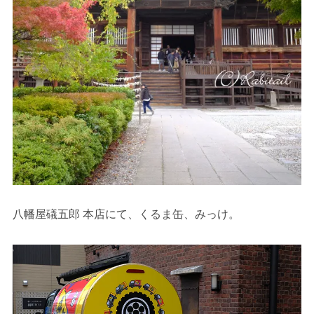
八幡屋礒五郎 本店にて、くるま缶、みっけ。