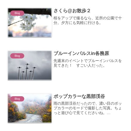
さくら@お散歩２
Blog
桜をアップで撮るなら、近所の公園で十
分。夕方にも気軽に行ける。
ブルーインパルスin各務原
Blog
先週末のイベントでブルーインパルスを
見てきた！ すごい人だった。
ポップカラーな黒部渓谷
Blog
雨の黒部渓谷だったので、濃い目のポッ
プカラーのモードで撮影した写真。ちょ
っと遊び心で見てくださいね。
FUJIFILM X100F アドバンスフィルタ
ー ポップカラー走っているトロッコ電
車から雨降りもこんなに素敵に変わるな