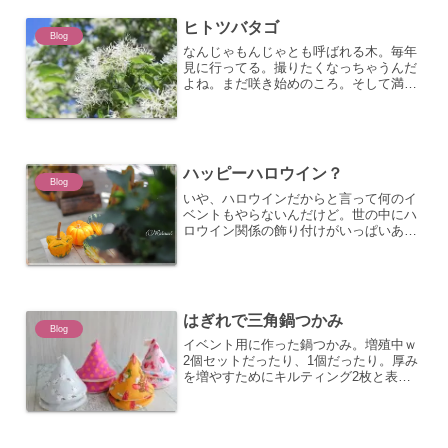
ら、いいかもね濃すぎ...
ヒトツバタゴ
Blog
なんじゃもんじゃとも呼ばれる木。毎年
見に行ってる。撮りたくなっちゃうんだ
よね。まだ咲き始めのころ。そして満
開！葉の裏から撮るのマスト♪
ハッピーハロウイン？
Blog
いや、ハロウインだからと言って何のイ
ベントもやらないんだけど。世の中にハ
ロウイン関係の飾り付けがいっぱいある
のでとりあえず、撮ってみるよね。オレ
ンジのかぼちゃはかわいい。ちなみにカ
ボチャを料理するときはシンプルに砂糖
と塩で煮物を作ることが多...
はぎれで三角鍋つかみ
Blog
イベント用に作った鍋つかみ。増殖中ｗ
2個セットだったり、1個だったり。厚み
を増やすためにキルティング2枚と表生
地１枚。ちょっと縫いにくいけど、良い
感じに厚みが出てます。並べるとカラフ
ルでかわいい。